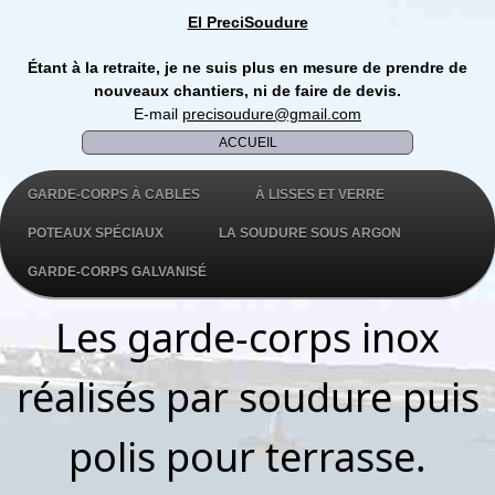
EI PreciSoudure
Étant à la retraite, je ne suis plus en mesure de prendre de
nouveaux chantiers, ni de faire de devis.
E-mail
precisoudure@gmail.com
ACCUEIL
GARDE-CORPS À CABLES
À LISSES ET VERRE
POTEAUX SPÉCIAUX
LA SOUDURE SOUS ARGON
GARDE-CORPS GALVANISÉ
Les garde-corps inox
réalisés par soudure puis
polis pour terrasse.